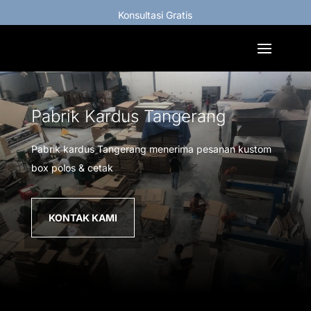
Konsultasi Gratis
Pabrik Kardus Tangerang
Pabrik kardus Tangerang menerima pesanan kustom
box polos & cetak
KONTAK KAMI